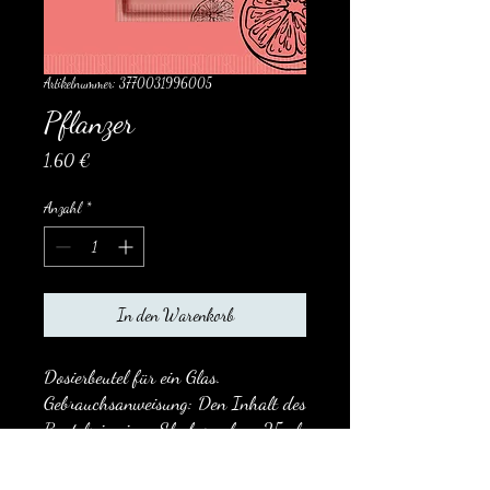
Artikelnummer: 3770031996005
Pflanzer
Preis
1,60 €
Anzahl
*
In den Warenkorb
Dosierbeutel für ein Glas.
Gebrauchsanweisung: Den Inhalt des
Beutels in einen Shaker geben, 25 cl
frisches Wasser und 3 cl weißen
oder dunklen Rum (optional)