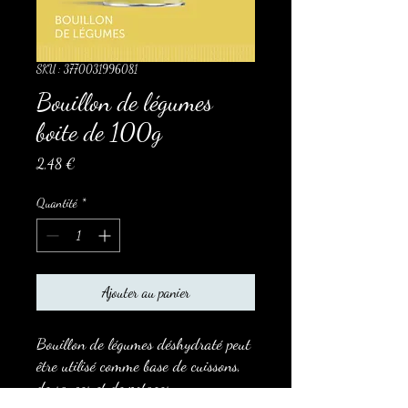
SKU : 3770031996081
Bouillon de légumes
boite de 100g
Prix
2,48 €
Quantité
*
Ajouter au panier
Bouillon de légumes déshydraté peut
être utilisé comme base de cuissons,
de sauces et de potages.