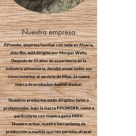
Nuestra empresa
P.Powder, empresa familiar con sede en Alsacia,
Alto Rin, está dirigida por Morgan Welty.
Después de 15 años de experiencia en la
industria alimentaria, decidió poner todos sus
conocimientos al servicio de Misy, ¡la nueva
marca de productos deshidratados!
Nuestros productos están dirigidos tanto a
profesionales, bajo la marca P.POWDER, como a
particulares con nuestra gama MISY.
Nuestro activo, nuestra herramienta de
producción a medida que nos permite ofrecer