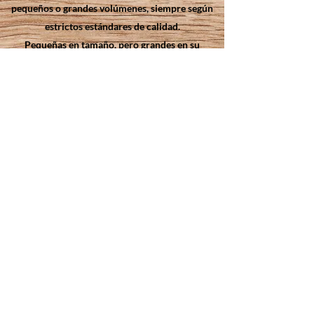
pequeños o grandes volúmenes, siempre según
estrictos estándares de calidad.
Pequeñas en tamaño, pero grandes en su
eficiente herramienta industrial, nuestras líneas
de producción están equipadas con detectores
de metales para obtener una perfecta seguridad
de nuestros productos.
Pasión e innovación son nuestras palabras clave,
¡el diseño de nuestros cócteles deshidratados es
prueba de ello! Productos cuidados para un
sabor único
contacto@p-powder.com
© 2023 por P.POWDER. Creado con Wix.com