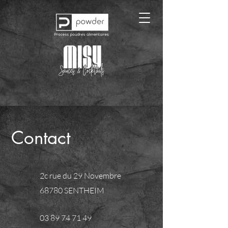
Contact
2c rue du 29 Novembre
68780 SENTHEIM
03 89 74 71 49